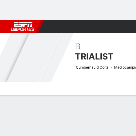
Fútbol
MLB
F. Americano
Básquetbol
WNBA
F1
Boxe
B
TRIALIST
Cumbernauld Colts
Mediocampi
Perfil de Jugador
Bio
Noticias
Partidos
Estadísticas