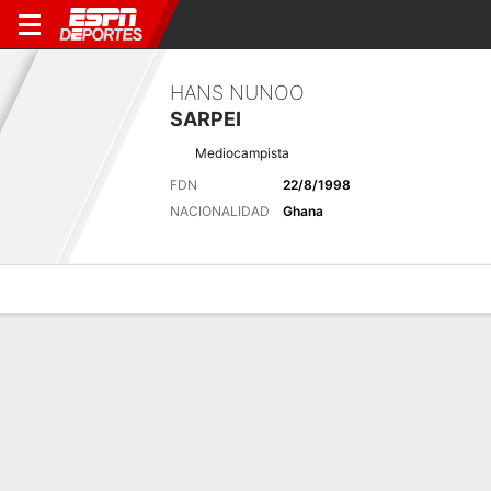
HANS NUNOO
SARPEI
Mediocampista
FDN
22/8/1998
NACIONALIDAD
Ghana
Perfil de Jugador
Bio
Noticias
Partidos
Estadísticas
Últimas noticias
Ver Todo