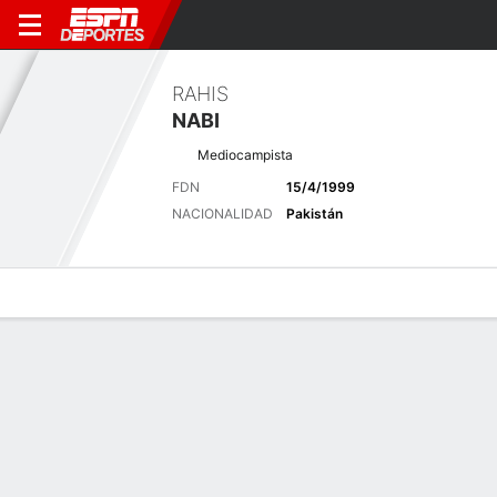
RAHIS
NABI
Mediocampista
FDN
15/4/1999
NACIONALIDAD
Pakistán
Perfil de Jugador
Bio
Noticias
Partidos
Estadísticas
Últimas noticias
Ver Todo