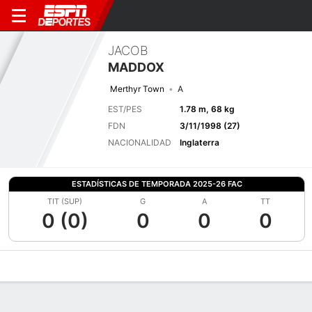
JACOB
MADDOX
Merthyr Town
A
EST/PES
1.78 m, 68 kg
FDN
3/11/1998 (27)
NACIONALIDAD
Inglaterra
ESTADÍSTICAS DE TEMPORADA 2025-26 FAC
TIT (SUP)
G
A
TT
0 (0)
0
0
0
Perfil de Jugador
Bio
Noticias
Partidos
Estadísticas