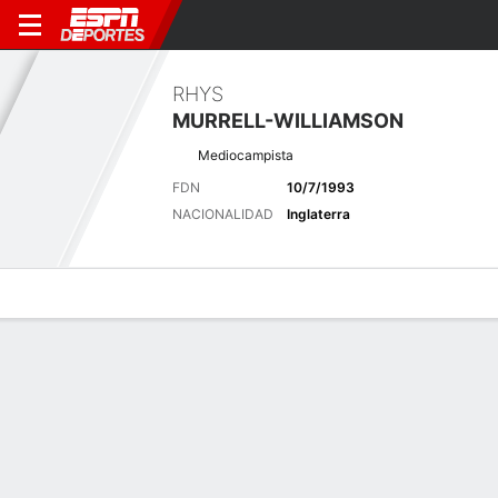
RHYS
MURRELL-WILLIAMSON
Mediocampista
FDN
10/7/1993
NACIONALIDAD
Inglaterra
Perfil de Jugador
Bio
Noticias
Partidos
Estadísticas
Últimas noticias
Ver Todo