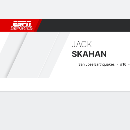
Fútbol
MLB
F. Americano
Básquetbol
WNBA
F1
Boxe
JACK
SKAHAN
San Jose Earthquakes
#16
Perfil de Jugador
Bio
Noticias
Partidos
Estadísticas