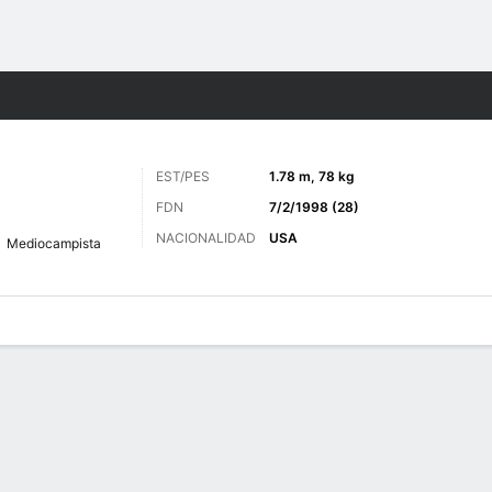
o
Más Deportes
EST/PES
1.78 m, 78 kg
FDN
7/2/1998 (28)
NACIONALIDAD
USA
Mediocampista