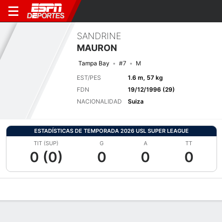
SANDRINE
MAURON
Tampa Bay
#7
M
EST/PES
1.6 m, 57 kg
FDN
19/12/1996 (29)
NACIONALIDAD
Suiza
ESTADÍSTICAS DE TEMPORADA 2026 USL SUPER LEAGUE
TIT (SUP)
G
A
TT
0 (0)
0
0
0
Perfil de Jugador
Bio
Noticias
Partidos
Estadísticas