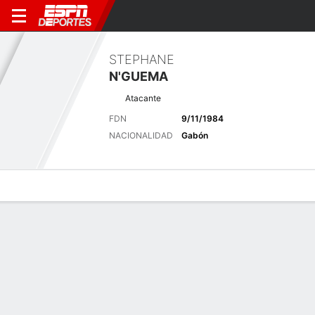
STEPHANE
N'GUEMA
Atacante
FDN
9/11/1984
NACIONALIDAD
Gabón
Perfil de Jugador
Bio
Noticias
Partidos
Estadísticas
Últimas noticias
Ver Todo