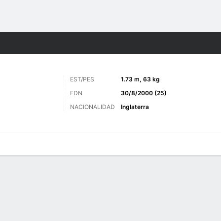
o
Más Deportes
EST/PES
1.73 m, 63 kg
FDN
30/8/2000 (25)
NACIONALIDAD
Inglaterra