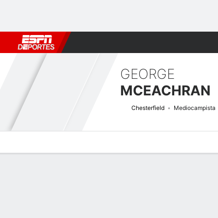
Fútbol
MLB
F. Americano
Básquetbol
WNBA
F1
Boxe
GEORGE
MCEACHRAN
Chesterfield
Mediocampista
Perfil de Jugador
Bio
Noticias
Partidos
Estadísticas