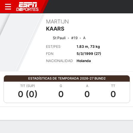
MARTIJN
KAARS
St Pauli
#19
A
EST/PES
1.83 m, 73 kg
FDN
5/3/1999 (27)
NACIONALIDAD
Holanda
ESTADÍSTICAS DE TEMPORADA 2026-27 BUND2
TIT (SUP)
G
A
TT
0 (0)
0
0
0
Perfil de Jugador
Bio
Noticias
Partidos
Estadísticas