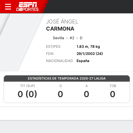
JOSÉ ÁNGEL
CARMONA
Sevilla
#2
D
EST/PES
1.83 m, 78 kg
FDN
29/1/2002 (24)
NACIONALIDAD
España
ESTADÍSTICAS DE TEMPORADA 2026-27 LALIGA
TIT (SUP)
G
A
TOB
0 (0)
0
0
0
Perfil de Jugador
Bio
Noticias
Partidos
Estadísticas