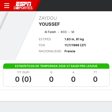
ZAYDOU
YOUSSEF
Al Fateh
#33
M
EST/PES
1.83 m, 81 kg
FDN
11/7/1999 (27)
NACIONALIDAD
Francia
ESTADÍSTICAS DE TEMPORADA 2026-27 SAUDI PRO LEAGUE
TIT (SUP)
G
A
TT
0 (0)
0
0
0
Perfil de Jugador
Bio
Noticias
Partidos
Estadísticas