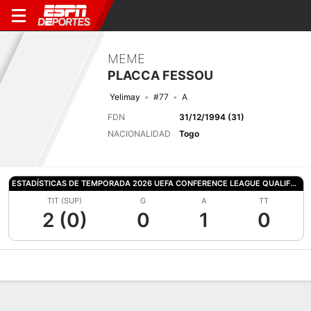
MEME
PLACCA FESSOU
Yelimay
#77
A
FDN
31/12/1994 (31)
NACIONALIDAD
Togo
ESTADÍSTICAS DE TEMPORADA 2026 UEFA CONFERENCE LEAGUE QUALIFYING
TIT (SUP)
G
A
TT
2 (0)
0
1
0
Perfil de Jugador
Bio
Noticias
Partidos
Estadísticas