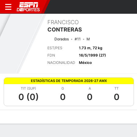
FRANCISCO
CONTRERAS
Dorados
#11
M
EST/PES
1.73 m, 72 kg
FDN
16/5/1999 (27)
NACIONALIDAD
México
ESTADÍSTICAS DE TEMPORADA 2026-27 AMX
TIT (SUP)
G
A
TT
0 (0)
0
0
0
Perfil de Jugador
Bio
Noticias
Partidos
Estadísticas