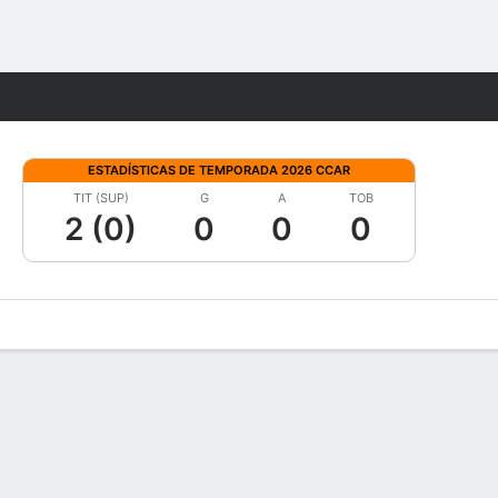
Watch
Juegos
ESTADÍSTICAS DE TEMPORADA 2026 CCAR
TIT (SUP)
G
A
TOB
2 (0)
0
0
0