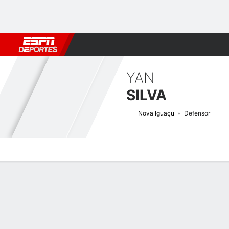
Fútbol
MLB
F. Americano
Básquetbol
WNBA
F1
Boxe
YAN
SILVA
Nova Iguaçu
Defensor
Perfil de Jugador
Bio
Noticias
Partidos
Estadísticas