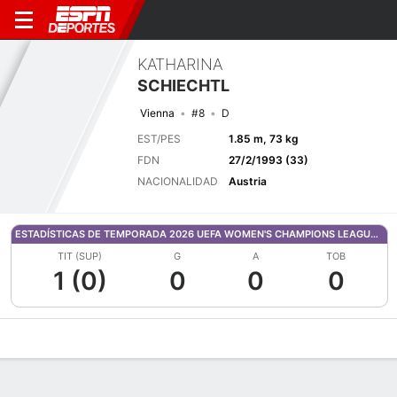
KATHARINA
SCHIECHTL
Vienna
#8
D
EST/PES
1.85 m, 73 kg
FDN
27/2/1993 (33)
NACIONALIDAD
Austria
ESTADÍSTICAS DE TEMPORADA 2026 UEFA WOMEN'S CHAMPIONS LEAGUE QUALIFYING
TIT (SUP)
G
A
TOB
1 (0)
0
0
0
Perfil de Jugador
Bio
Noticias
Partidos
Estadísticas