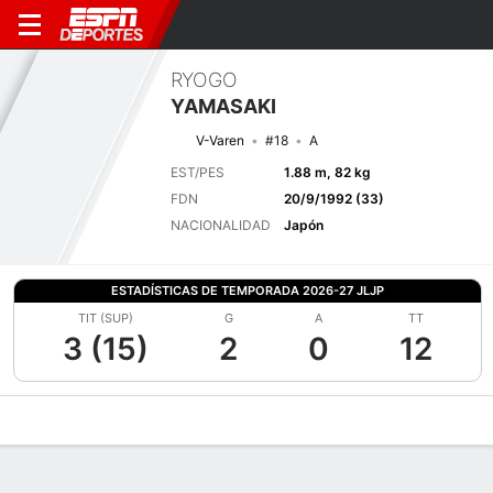
RYOGO
YAMASAKI
V-Varen
#18
A
EST/PES
1.88 m, 82 kg
FDN
20/9/1992 (33)
NACIONALIDAD
Japón
ESTADÍSTICAS DE TEMPORADA 2026-27 JLJP
TIT (SUP)
G
A
TT
3 (15)
2
0
12
Perfil de Jugador
Bio
Noticias
Partidos
Estadísticas