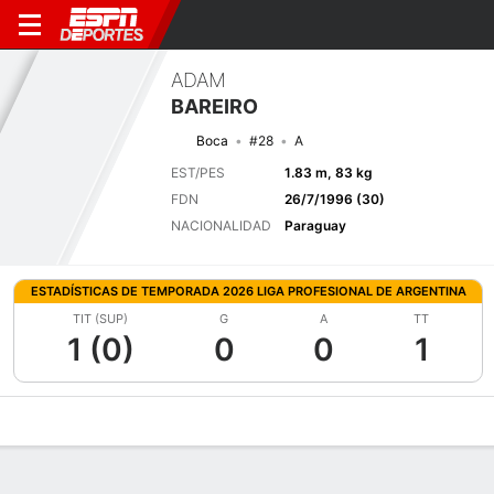
ADAM
BAREIRO
Boca
#28
A
EST/PES
1.83 m, 83 kg
FDN
26/7/1996 (30)
NACIONALIDAD
Paraguay
ESTADÍSTICAS DE TEMPORADA 2026 LIGA PROFESIONAL DE ARGENTINA
TIT (SUP)
G
A
TT
1 (0)
0
0
1
Perfil de Jugador
Bio
Noticias
Partidos
Estadísticas