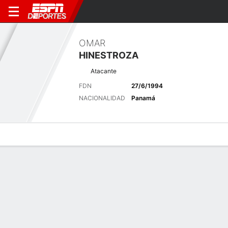
OMAR
HINESTROZA
Atacante
FDN
27/6/1994
NACIONALIDAD
Panamá
Perfil de Jugador
Bio
Noticias
Partidos
Estadísticas
Últimas noticias
Ver Todo