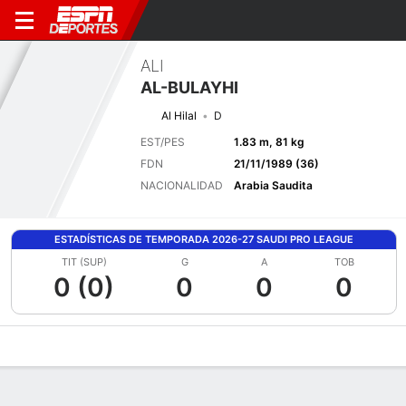
ALI
AL-BULAYHI
Al Hilal
D
EST/PES
1.83 m, 81 kg
FDN
21/11/1989 (36)
NACIONALIDAD
Arabia Saudita
ESTADÍSTICAS DE TEMPORADA 2026-27 SAUDI PRO LEAGUE
TIT (SUP)
G
A
TOB
0 (0)
0
0
0
Perfil de Jugador
Bio
Noticias
Partidos
Estadísticas