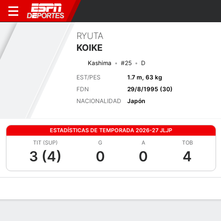
RYUTA
KOIKE
Kashima
#25
D
EST/PES
1.7 m, 63 kg
FDN
29/8/1995 (30)
NACIONALIDAD
Japón
ESTADÍSTICAS DE TEMPORADA 2026-27 JLJP
TIT (SUP)
G
A
TOB
3 (4)
0
0
4
Perfil de Jugador
Bio
Noticias
Partidos
Estadísticas