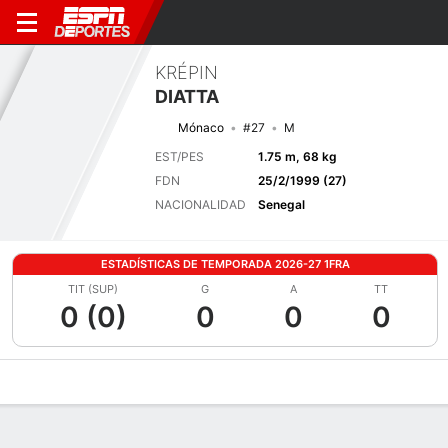
KRÉPIN
DIATTA
Mónaco
#27
M
EST/PES
1.75 m, 68 kg
FDN
25/2/1999 (27)
NACIONALIDAD
Senegal
ESTADÍSTICAS DE TEMPORADA 2026-27 1FRA
TIT (SUP)
G
A
TT
0 (0)
0
0
0
Perfil de Jugador
Bio
Noticias
Partidos
Estadísticas