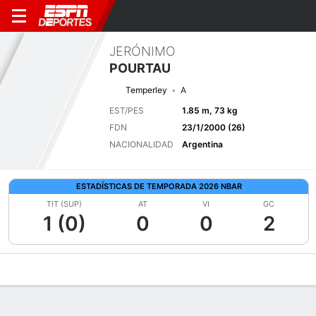
JERÓNIMO
POURTAU
Temperley
A
EST/PES
1.85 m, 73 kg
FDN
23/1/2000 (26)
NACIONALIDAD
Argentina
ESTADÍSTICAS DE TEMPORADA 2026 NBAR
TIT (SUP)
AT
VI
GC
1 (0)
0
0
2
Perfil de Jugador
Bio
Noticias
Partidos
Estadísticas