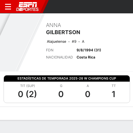
ANNA
GILBERTSON
Alajuelense
#9
A
FDN
9/8/1994 (31)
NACIONALIDAD
Costa Rica
ESTADÍSTICAS DE TEMPORADA 2025-26 W CHAMPIONS CUP
TIT (SUP)
G
A
TT
0 (2)
0
0
1
Perfil de Jugador
Bio
Noticias
Partidos
Estadísticas