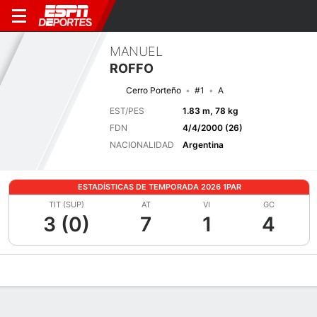
MANUEL
ROFFO
Cerro Porteño
#1
A
EST/PES
1.83 m, 78 kg
FDN
4/4/2000 (26)
NACIONALIDAD
Argentina
ESTADÍSTICAS DE TEMPORADA 2026 1PAR
TIT (SUP)
AT
VI
GC
3 (0)
7
1
4
Perfil de Jugador
Bio
Noticias
Partidos
Estadísticas