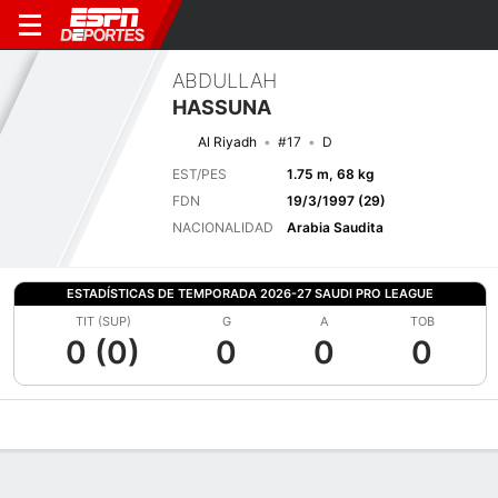
ABDULLAH
HASSUNA
Al Riyadh
#17
D
EST/PES
1.75 m, 68 kg
FDN
19/3/1997 (29)
NACIONALIDAD
Arabia Saudita
ESTADÍSTICAS DE TEMPORADA 2026-27 SAUDI PRO LEAGUE
TIT (SUP)
G
A
TOB
0 (0)
0
0
0
Perfil de Jugador
Bio
Noticias
Partidos
Estadísticas