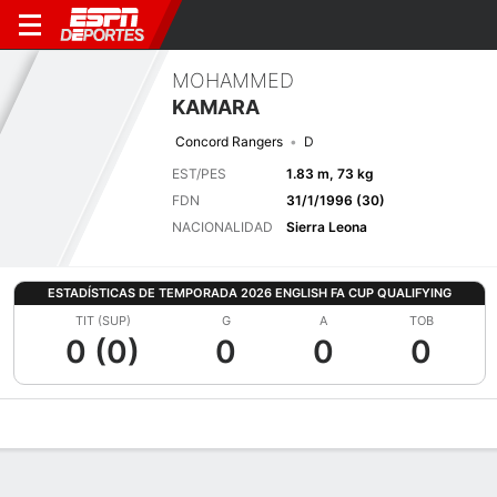
MOHAMMED
KAMARA
Concord Rangers
D
EST/PES
1.83 m, 73 kg
FDN
31/1/1996 (30)
NACIONALIDAD
Sierra Leona
ESTADÍSTICAS DE TEMPORADA 2026 ENGLISH FA CUP QUALIFYING
TIT (SUP)
G
A
TOB
0 (0)
0
0
0
Perfil de Jugador
Bio
Noticias
Partidos
Estadísticas