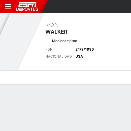
RYAN
WALKER
Mediocampista
FDN
24/9/1996
NACIONALIDAD
USA
Perfil de Jugador
Bio
Noticias
Partidos
Estadísticas
Últimas noticias
Ver Todo