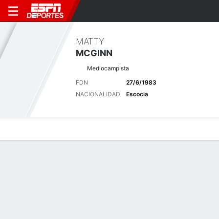
MATTY
MCGINN
Mediocampista
FDN
27/6/1983
NACIONALIDAD
Escocia
Perfil de Jugador
Bio
Noticias
Partidos
Estadísticas
Últimas noticias
Ver Todo