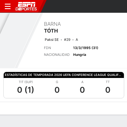
BARNA
TÓTH
Paksi SE
#29
A
FDN
13/3/1995 (31)
NACIONALIDAD
Hungría
ESTADÍSTICAS DE TEMPORADA 2026 UEFA CONFERENCE LEAGUE QUALIFYING
TIT (SUP)
G
A
TT
0 (1)
0
0
0
Perfil de Jugador
Bio
Noticias
Partidos
Estadísticas