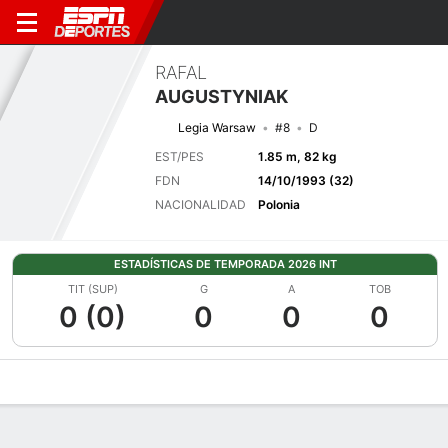
RAFAL
AUGUSTYNIAK
Legia Warsaw
#8
D
EST/PES
1.85 m, 82 kg
FDN
14/10/1993 (32)
NACIONALIDAD
Polonia
ESTADÍSTICAS DE TEMPORADA 2026 INT
TIT (SUP)
G
A
TOB
0 (0)
0
0
0
Perfil de Jugador
Bio
Noticias
Partidos
Estadísticas