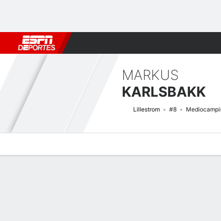
Fútbol
MLB
F. Americano
Básquetbol
WNBA
F1
Boxe
MARKUS
KARLSBAKK
Lillestrom
#8
Mediocampi
Perfil de Jugador
Bio
Noticias
Partidos
Estadísticas