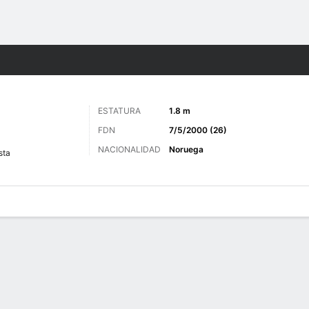
o
Más Deportes
ESTATURA
1.8 m
FDN
7/5/2000 (26)
NACIONALIDAD
Noruega
sta