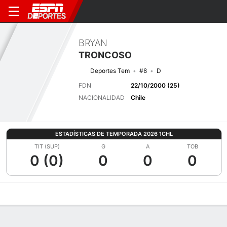
BRYAN
TRONCOSO
Deportes Tem
#8
D
FDN
22/10/2000 (25)
NACIONALIDAD
Chile
ESTADÍSTICAS DE TEMPORADA 2026 1CHL
TIT (SUP)
G
A
TOB
0 (0)
0
0
0
Perfil de Jugador
Bio
Noticias
Partidos
Estadísticas