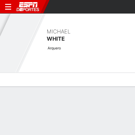
MICHAEL
WHITE
Arquero
Perfil de Jugador
Bio
Noticias
Partidos
Estadísticas
Últimas noticias
Ver Todo