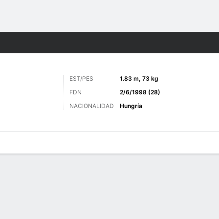
o
Más Deportes
EST/PES
1.83 m, 73 kg
FDN
2/6/1998 (28)
NACIONALIDAD
Hungría