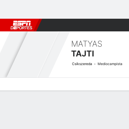
Fútbol
MLB
F. Americano
Básquetbol
WNBA
F1
Boxe
MATYAS
TAJTI
Csíkszereda
Mediocampista
Perfil de Jugador
Bio
Noticias
Partidos
Estadísticas