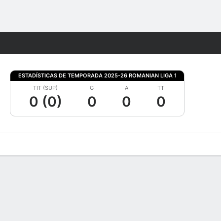
Watch
Juegos
ESTADÍSTICAS DE TEMPORADA 2025-26 ROMANIAN LIGA 1
TIT (SUP)
G
A
TT
0 (0)
0
0
0