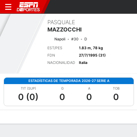
PASQUALE
MAZZOCCHI
Napoli
#30
D
EST/PES
1.83 m, 78 kg
FDN
27/7/1995 (31)
NACIONALIDAD
Italia
ESTADÍSTICAS DE TEMPORADA 2026-27 SERIE A
TIT (SUP)
G
A
TOB
0 (0)
0
0
0
Perfil de Jugador
Bio
Noticias
Partidos
Estadísticas