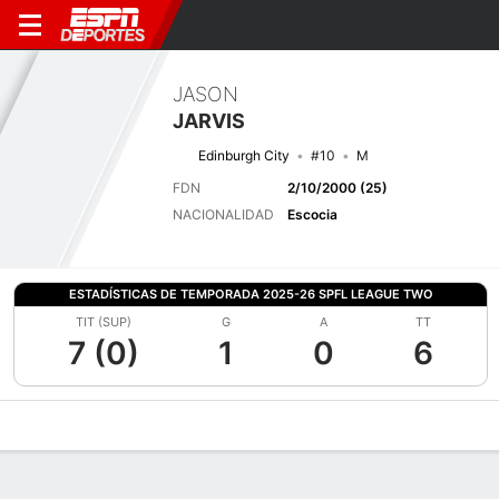
JASON
JARVIS
Edinburgh City
#10
M
FDN
2/10/2000 (25)
NACIONALIDAD
Escocia
ESTADÍSTICAS DE TEMPORADA 2025-26 SPFL LEAGUE TWO
TIT (SUP)
G
A
TT
7 (0)
1
0
6
Perfil de Jugador
Bio
Noticias
Partidos
Estadísticas