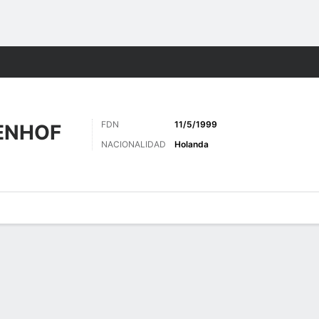
o
Más Deportes
FDN
11/5/1999
ENHOF
NACIONALIDAD
Holanda