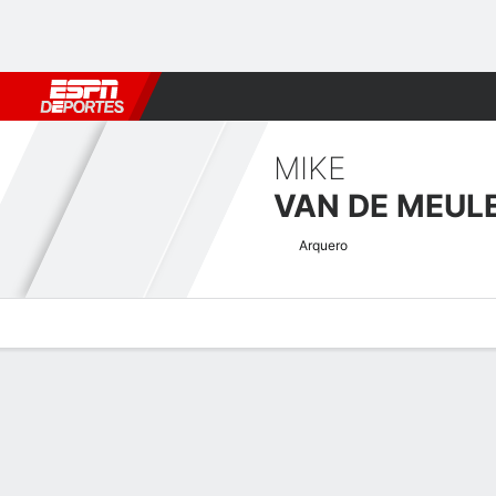
Fútbol
MLB
F. Americano
Básquetbol
WNBA
F1
Boxe
MIKE
VAN DE MEUL
Arquero
Perfil de Jugador
Bio
Noticias
Partidos
Estadísticas
Atajos Dutch Tweede