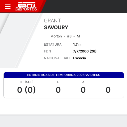
GRANT
SAVOURY
Morton
#8
M
ESTATURA
1.7 m
FDN
7/7/2000 (26)
NACIONALIDAD
Escocia
ESTADÍSTICAS DE TEMPORADA 2026-27 D1ESC
TIT (SUP)
G
A
TT
0 (0)
0
0
0
Perfil de Jugador
Bio
Noticias
Partidos
Estadísticas