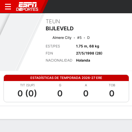
TEUN
BIJLEVELD
Almere City
#5
D
EST/PES
1.75 m, 68 kg
FDN
27/5/1998 (28)
NACIONALIDAD
Holanda
ESTADÍSTICAS DE TEMPORADA 2026-27 ERE
TIT (SUP)
G
A
TOB
0 (0)
0
0
0
Perfil de Jugador
Bio
Noticias
Partidos
Estadísticas