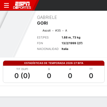
GABRIELE
GORI
Ascoli
#35
A
EST/PES
1.88 m, 73 kg
FDN
13/2/1999 (27)
NACIONALIDAD
Italia
ESTADÍSTICAS DE TEMPORADA 2026-27 BITA
TIT (SUP)
G
A
TT
0 (0)
0
0
0
Perfil de Jugador
Bio
Noticias
Partidos
Estadísticas