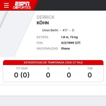
DERRICK
KÖHN
Union Berlin
#17
D
EST/PES
1.8 m, 73 kg
FDN
4/2/1999 (27)
NACIONALIDAD
Ghana
ESTADÍSTICAS DE TEMPORADA 2026-27 1ALE
TIT (SUP)
G
A
TOB
0 (0)
0
0
0
Perfil de Jugador
Bio
Noticias
Partidos
Estadísticas