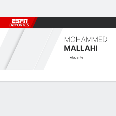
Fútbol
MLB
F. Americano
Básquetbol
WNBA
F1
Boxe
MOHAMMED
MALLAHI
Atacante
Perfil de Jugador
Bio
Noticias
Partidos
Estadísticas