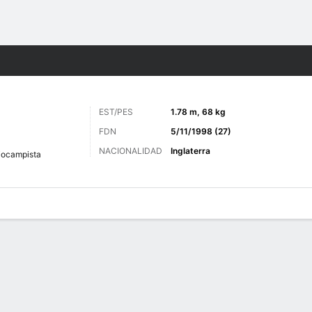
o
Más Deportes
EST/PES
1.78 m, 68 kg
FDN
5/11/1998 (27)
NACIONALIDAD
Inglaterra
ocampista