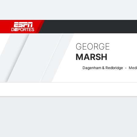
Fútbol
MLB
F. Americano
Básquetbol
WNBA
F1
Boxe
GEORGE
MARSH
Dagenham & Redbridge
Medi
Perfil de Jugador
Bio
Noticias
Partidos
Estadísticas