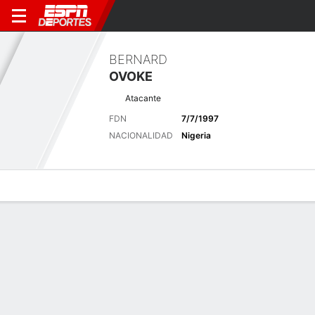
BERNARD
OVOKE
Atacante
FDN
7/7/1997
NACIONALIDAD
Nigeria
Perfil de Jugador
Bio
Noticias
Partidos
Estadísticas
Últimas noticias
Ver Todo