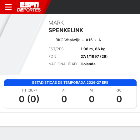
MARK
SPENKELINK
RKC Waalwijk
#16
A
EST/PES
1.96 m, 86 kg
FDN
27/1/1997 (29)
NACIONALIDAD
Holanda
ESTADÍSTICAS DE TEMPORADA 2026-27 ERE
TIT (SUP)
AT
VI
GC
0 (0)
0
0
0
Perfil de Jugador
Bio
Noticias
Partidos
Estadísticas