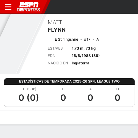
MATT
FLYNN
E Stirlingshire
#17
A
EST/PES
1.73 m, 73 kg
FDN
15/5/1988 (38)
NACIDO EN
Inglaterra
ESTADÍSTICAS DE TEMPORADA 2025-26 SPFL LEAGUE TWO
TIT (SUP)
G
A
TT
0 (0)
0
0
0
Perfil de Jugador
Bio
Noticias
Partidos
Estadísticas