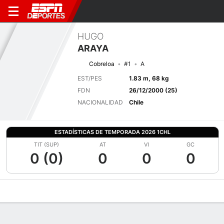
HUGO
ARAYA
Cobreloa
#1
A
EST/PES
1.83 m, 68 kg
FDN
26/12/2000 (25)
NACIONALIDAD
Chile
ESTADÍSTICAS DE TEMPORADA 2026 1CHL
TIT (SUP)
AT
VI
GC
0 (0)
0
0
0
Perfil de Jugador
Bio
Noticias
Partidos
Estadísticas