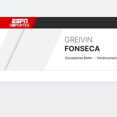
Fútbol
MLB
F. Americano
Básquetbol
WNBA
F1
Boxe
GREIVIN
FONSECA
Escorpiones Belén
Mediocampis
Perfil de Jugador
Bio
Noticias
Partidos
Estadísticas