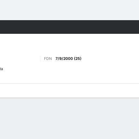
o
Más Deportes
FDN
7/9/2000 (25)
ta