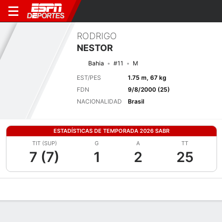
RODRIGO
NESTOR
Bahia
#11
M
EST/PES
1.75 m, 67 kg
FDN
9/8/2000 (25)
NACIONALIDAD
Brasil
ESTADÍSTICAS DE TEMPORADA 2026 SABR
TIT (SUP)
G
A
TT
7 (7)
1
2
25
Perfil de Jugador
Bio
Noticias
Partidos
Estadísticas